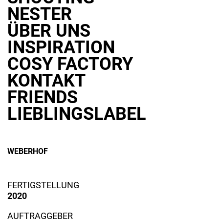
NESTER
ÜBER UNS
INSPIRATION
COSY FACTORY
KONTAKT
FRIENDS
LIEBLINGSLABEL
WEBERHOF
FERTIGSTELLUNG
7. Dezember 2020
By Lars Holzmann
2020
AUFTRAGGEBER