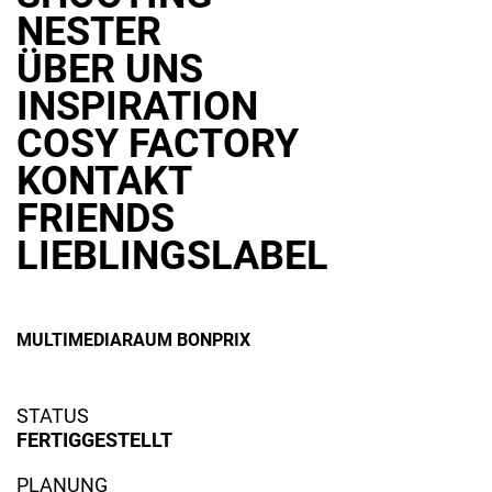
NESTER
ÜBER UNS
INSPIRATION
COSY FACTORY
KONTAKT
FRIENDS
LIEBLINGSLABEL
MULTIMEDIARAUM BONPRIX
STATUS
31. August 2018
By Lars Holzmann
FERTIGGESTELLT
PLANUNG