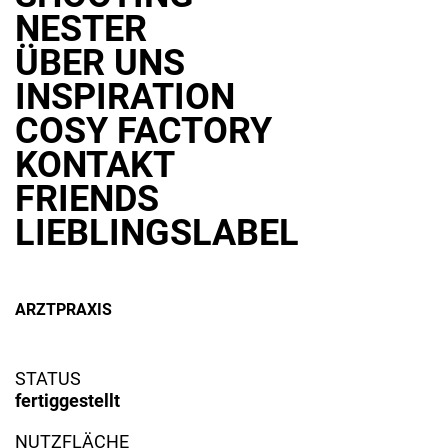
NESTER
ÜBER UNS
INSPIRATION
COSY FACTORY
KONTAKT
FRIENDS
LIEBLINGSLABEL
ARZTPRAXIS
STATUS
24. Oktober 2021
By Lars Holzmann
fertiggestellt
NUTZFLÄCHE